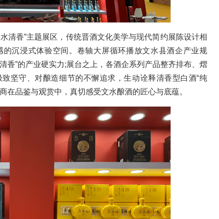
文水清香”主题展区，传统晋酒文化美学与现代简约展陈设计相
感的沉浸式体验空间。卷轴大屏循环播放文水县酒企产业规
清香”的产业硬实力;展台之上，各酒企系列产品整齐排布、熠
极致坚守、对酿造细节的不懈追求，生动诠释清香型白酒“纯
客商在品鉴与观赏中，真切感受文水酿酒的匠心与底蕴。