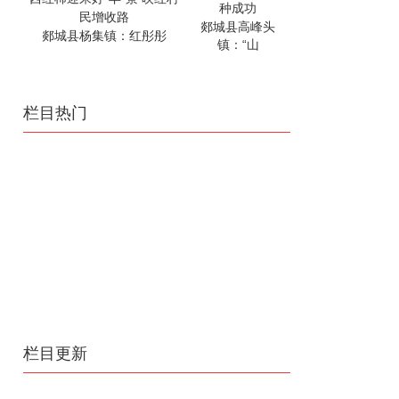
郯城县高峰头
郯城县杨集镇：红彤彤
镇：“山
栏目热门
栏目更新