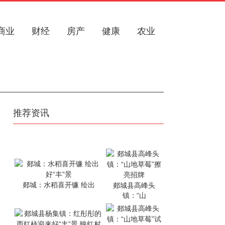
商业
财经
房产
健康
农业
推荐资讯
郯城：水稻喜开镰 绘出
郯城县高峰头
镇：“山